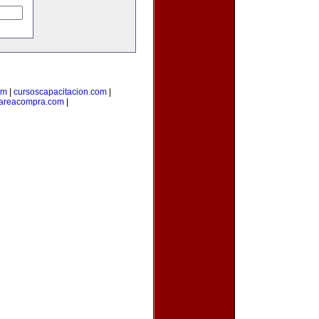
om
|
cursoscapacitacion.com
|
areacompra.com
|