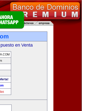
com
 puesto en Venta
TA.COM
om
oferta!
com
tas