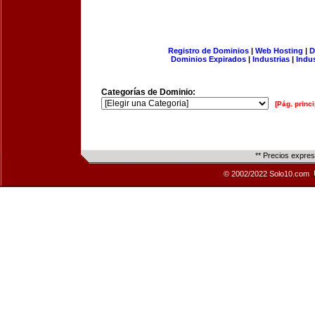
Registro de Dominios
|
Web Hosting
|
D
Dominios Expirados
|
Industrias
|
Indu
Categorías de Dominio:
[Pág. princi
** Precios expre
© 2002/2022 Solo10.com