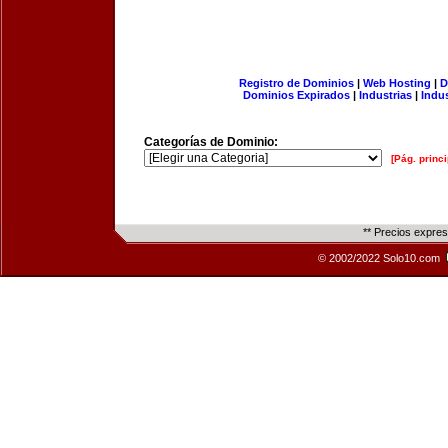
Registro de Dominios
|
Web Hosting
|
D
Dominios Expirados
|
Industrias
|
Indu
Categorías de Dominio:
[Pág. princi
** Precios expre
© 2002/2022 Solo10.com